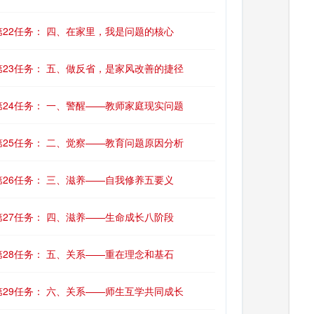
第22任务： 四、在家里，我是问题的核心
第23任务： 五、做反省，是家风改善的捷径
第24任务： 一、警醒——教师家庭现实问题
第25任务： 二、觉察——教育问题原因分析
第26任务： 三、滋养——自我修养五要义
第27任务： 四、滋养——生命成长八阶段
第28任务： 五、关系——重在理念和基石
第29任务： 六、关系——师生互学共同成长