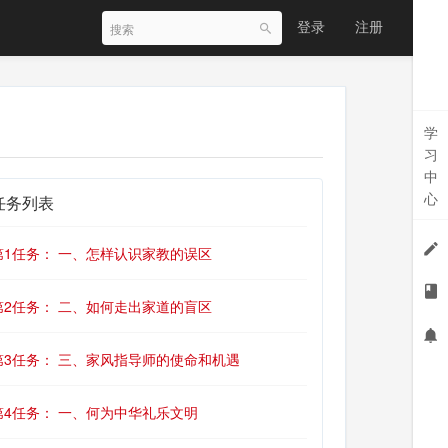
登录
注册
学
习
中
心
任务列表
第1任务： 一、怎样认识家教的误区
第2任务： 二、如何走出家道的盲区
第3任务： 三、家风指导师的使命和机遇
第4任务： 一、何为中华礼乐文明