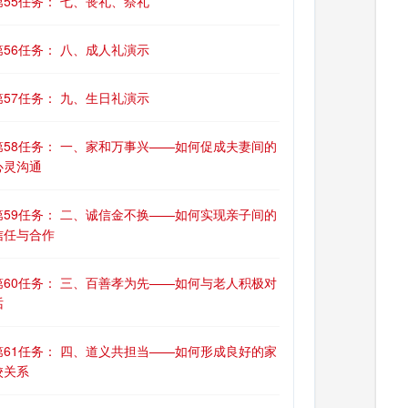
第55任务： 七、丧礼、祭礼
第56任务： 八、成人礼演示
第57任务： 九、生日礼演示
第58任务： 一、家和万事兴——如何促成夫妻间的
心灵沟通
第59任务： 二、诚信金不换——如何实现亲子间的
信任与合作
第60任务： 三、百善孝为先——如何与老人积极对
话
第61任务： 四、道义共担当——如何形成良好的家
校关系