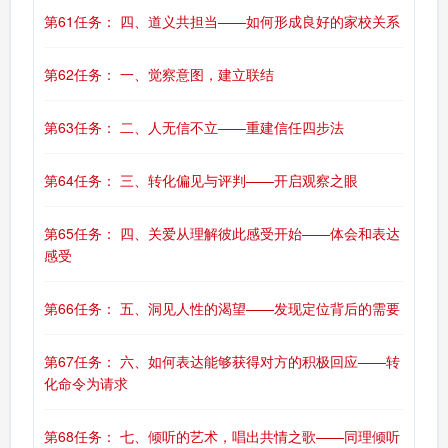
第61任务： 四、道义共担当——如何形成良好的家校关系
第62任务： 一、觉察意图，建立联结
第63任务： 二、人无信不立——重建信任四步法
第64任务： 三、转化偏见与评判——开启观察之眼
第65任务： 四、关爱从理解彼此感受开始——体会和表达
感受
第66任务： 五、洞见人性的渴望——发现定位背后的需要
第67任务： 六、如何表达能够获得对方的积极回应——转
化命令为请求
第68任务： 七、倾听的艺术，唱出共情之歌——同理倾听