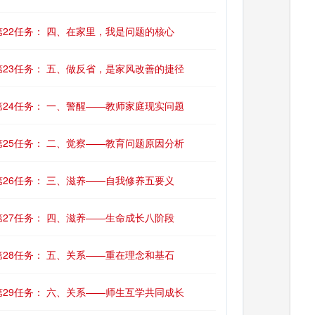
第22任务： 四、在家里，我是问题的核心
第23任务： 五、做反省，是家风改善的捷径
第24任务： 一、警醒——教师家庭现实问题
第25任务： 二、觉察——教育问题原因分析
第26任务： 三、滋养——自我修养五要义
第27任务： 四、滋养——生命成长八阶段
第28任务： 五、关系——重在理念和基石
第29任务： 六、关系——师生互学共同成长