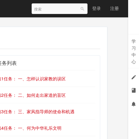
登录
注册
学
习
中
心
任务列表
第1任务： 一、怎样认识家教的误区
第2任务： 二、如何走出家道的盲区
第3任务： 三、家风指导师的使命和机遇
第4任务： 一、何为中华礼乐文明