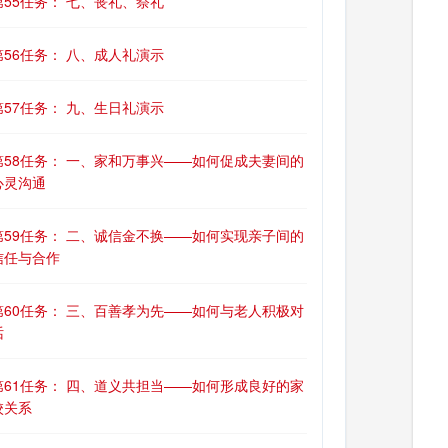
第55任务： 七、丧礼、祭礼
第56任务： 八、成人礼演示
第57任务： 九、生日礼演示
第58任务： 一、家和万事兴——如何促成夫妻间的
心灵沟通
第59任务： 二、诚信金不换——如何实现亲子间的
信任与合作
第60任务： 三、百善孝为先——如何与老人积极对
话
第61任务： 四、道义共担当——如何形成良好的家
校关系