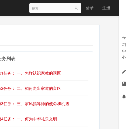
登录
注册
学
习
中
心
任务列表
第1任务： 一、怎样认识家教的误区
第2任务： 二、如何走出家道的盲区
第3任务： 三、家风指导师的使命和机遇
第4任务： 一、何为中华礼乐文明