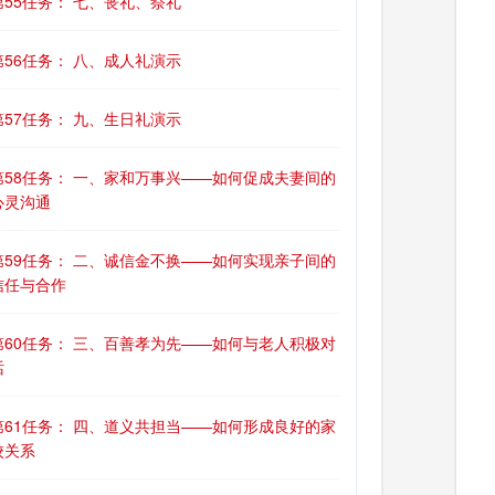
第55任务： 七、丧礼、祭礼
第56任务： 八、成人礼演示
第57任务： 九、生日礼演示
第58任务： 一、家和万事兴——如何促成夫妻间的
心灵沟通
第59任务： 二、诚信金不换——如何实现亲子间的
信任与合作
第60任务： 三、百善孝为先——如何与老人积极对
话
第61任务： 四、道义共担当——如何形成良好的家
校关系