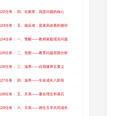
第22任务： 四、在家里，我是问题的核心
第23任务： 五、做反省，是家风改善的捷径
第24任务： 一、警醒——教师家庭现实问题
第25任务： 二、觉察——教育问题原因分析
第26任务： 三、滋养——自我修养五要义
第27任务： 四、滋养——生命成长八阶段
第28任务： 五、关系——重在理念和基石
第29任务： 六、关系——师生互学共同成长