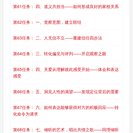
第61任务： 四、道义共担当——如何形成良好的家校关系
第62任务： 一、觉察意图，建立联结
第63任务： 二、人无信不立——重建信任四步法
第64任务： 三、转化偏见与评判——开启观察之眼
第65任务： 四、关爱从理解彼此感受开始——体会和表达
感受
第66任务： 五、洞见人性的渴望——发现定位背后的需要
第67任务： 六、如何表达能够获得对方的积极回应——转
化命令为请求
第68任务： 七、倾听的艺术，唱出共情之歌——同理倾听