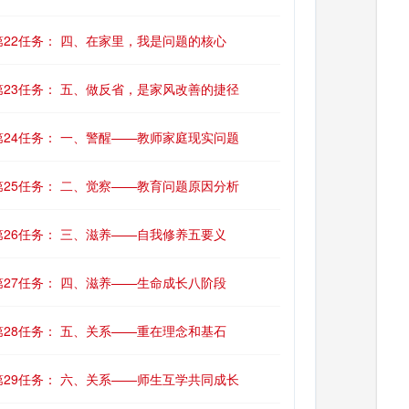
第22任务： 四、在家里，我是问题的核心
第23任务： 五、做反省，是家风改善的捷径
第24任务： 一、警醒——教师家庭现实问题
第25任务： 二、觉察——教育问题原因分析
第26任务： 三、滋养——自我修养五要义
第27任务： 四、滋养——生命成长八阶段
第28任务： 五、关系——重在理念和基石
第29任务： 六、关系——师生互学共同成长