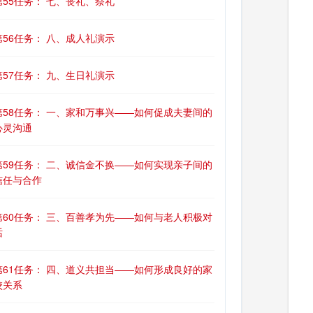
第55任务： 七、丧礼、祭礼
第56任务： 八、成人礼演示
第57任务： 九、生日礼演示
第58任务： 一、家和万事兴——如何促成夫妻间的
心灵沟通
第59任务： 二、诚信金不换——如何实现亲子间的
信任与合作
第60任务： 三、百善孝为先——如何与老人积极对
话
第61任务： 四、道义共担当——如何形成良好的家
校关系