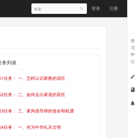
登录
注册
学
习
中
心
任务列表
第1任务： 一、怎样认识家教的误区
第2任务： 二、如何走出家道的盲区
第3任务： 三、家风指导师的使命和机遇
第4任务： 一、何为中华礼乐文明