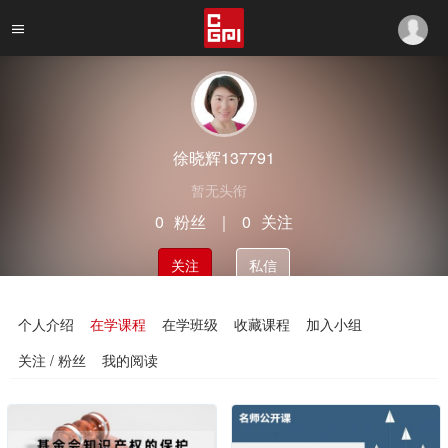
徐晓辉137791
暂无头衔
0
粉丝
｜
0
关注
关注
私信
个人介绍
在学课程
在学班级
收藏课程
加入小组
关注 / 粉丝
我的阅读