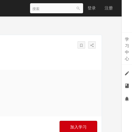
登录
注册
学
习
中
心
加入学习