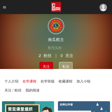
南瓜舵主
暂无头衔
2
粉丝
｜
0
关注
关注
私信
个人介绍
在学课程
在学班级
收藏课程
加入小组
关注 / 粉丝
我的阅读