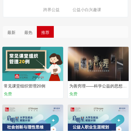
跨界公益
公益小白兴趣课
最新
最热
推荐
常见课堂组织管理20例
为善穷理——科学公益的思想及其解释
免费
免费