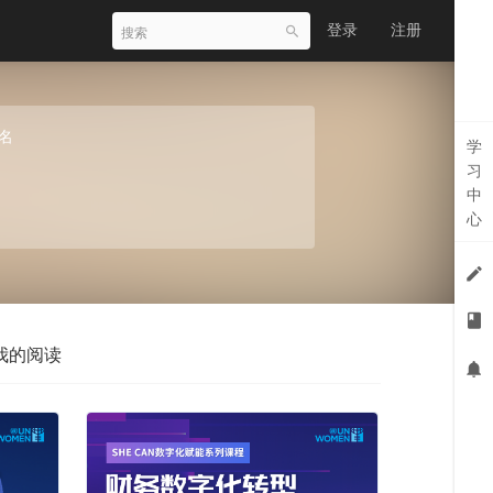
登录
注册
名
学
习
中
心
我的阅读