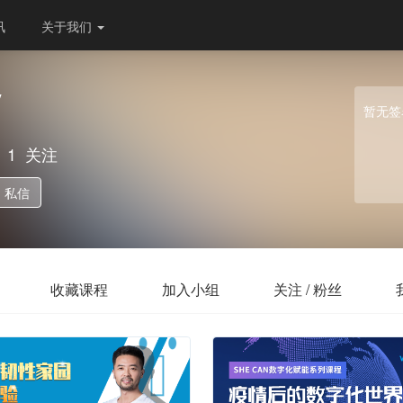
讯
关于我们
y
暂无签
1
关注
私信
收藏课程
加入小组
关注 / 粉丝