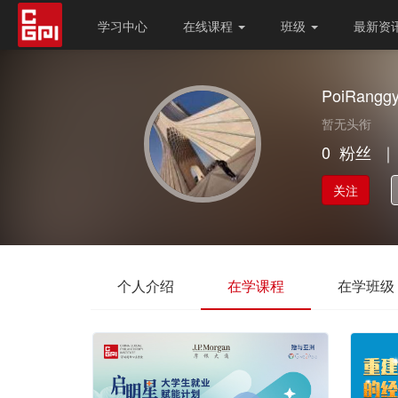
学习中心
在线课程
班级
最新资
PoiRangg
暂无头衔
0
粉丝
｜
关注
个人介绍
在学课程
在学班级