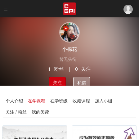
小棉花
暂无头衔
1
粉丝
｜
0
关注
关注
私信
个人介绍
在学课程
在学班级
收藏课程
加入小组
关注 / 粉丝
我的阅读