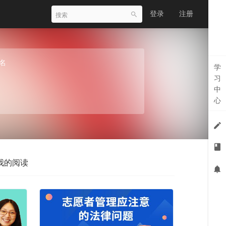
登录
注册
名
学
习
中
心
我的阅读