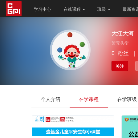
学习中心
在线课程
班级
最新资
大江大河
暂无头衔
0
粉丝
｜
关注
个人介绍
在学课程
在学班级