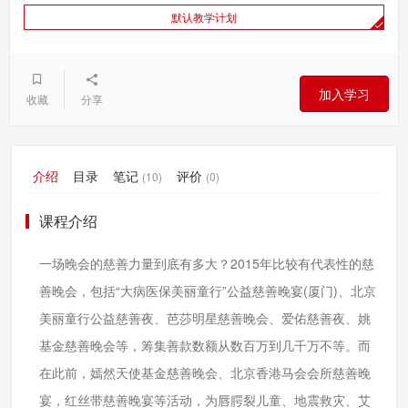
默认教学计划
加入学习
收藏
分享
介绍
目录
笔记
评价
(10)
(0)
课程介绍
一场晚会的慈善力量到底有多大？2015年比较有代表性的慈
善晚会，包括“大病医保美丽童行”公益慈善晚宴(厦门)、北京
美丽童行公益慈善夜、芭莎明星慈善晚会、爱佑慈善夜、姚
基金慈善晚会等，筹集善款数额从数百万到几千万不等。而
在此前，嫣然天使基金慈善晚会、北京香港马会会所慈善晚
宴，红丝带慈善晚宴等活动，为唇腭裂儿童、地震救灾、艾