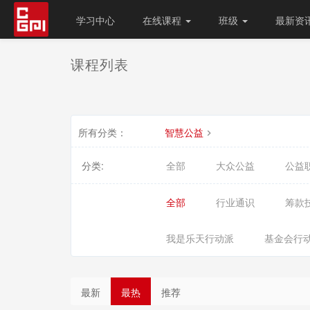
学习中心
在线课程
班级
最新资
课程列表
所有分类：
智慧公益
分类:
全部
大众公益
公益
全部
行业通识
筹款
我是乐天行动派
基金会行
最新
最热
推荐