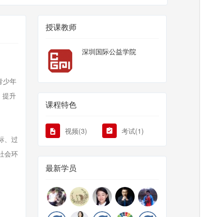
授课教师
深圳国际公益学院
h青少年
，提升
课程特色
视频(3)
考试(1)
标、过
社会环
最新学员