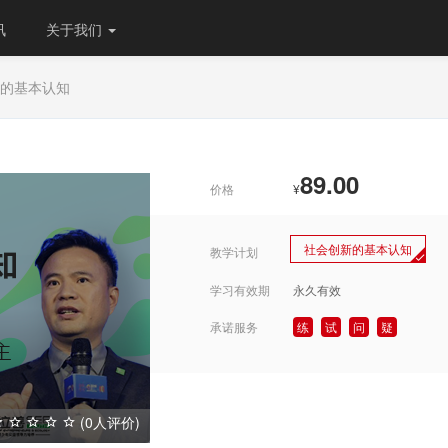
讯
关于我们
的基本认知
89.00
价格
¥
社会创新的基本认知
教学计划
学习有效期
永久有效
承诺服务
练
试
问
疑
(0人评价)