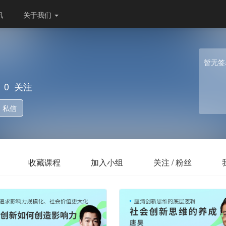
讯
关于我们
暂无签
0
关注
私信
收藏课程
加入小组
关注 / 粉丝