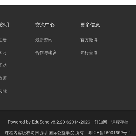
说明
交流中心
更多信息
注册
最新资讯
官方微博
学习
合作与建议
知行善道
互动
教师
功能
Powered by
EduSoho v8.2.20
©2014-2026
好知网
课程存档
课程内容版权均归
深圳国际公益学院
所有
粤ICP备16001652号-1