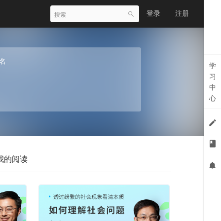
登录
注册
名
学
习
中
心
我的阅读