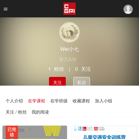
Wei小七
暂无头衔
1
粉丝
｜
0
关注
关注
私信
个人介绍
在学课程
在学班级
收藏课程
加入小组
关注 / 粉丝
我的阅读