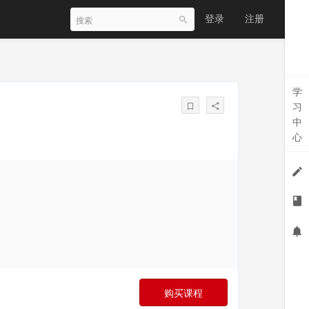
登录
注册
学
习
中
心
购买课程