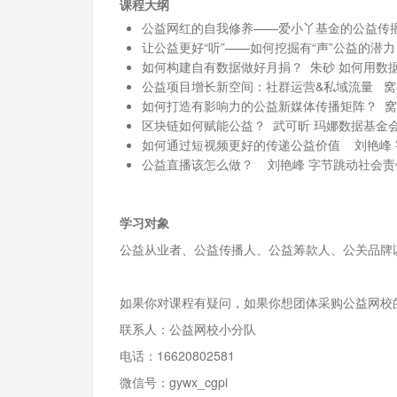
课程大纲
公益网红的自我修养——爱小丫基金的公益传播
让公益更好“听”——如何挖掘有“声”公益的潜
如何构建自有数据做好月捐？ 朱砂 如何用数
公益项目增长新空间：社群运营&私域流量 窝头
如何打造有影响力的公益新媒体传播矩阵？ 窝头
区块链如何赋能公益？ 武可昕 玛娜数据基金
如何通过短视频更好的传递公益价值 刘艳峰
公益直播该怎么做？ 刘艳峰 字节跳动社会责
学习对象
公益从业者、公益传播人、公益筹款人、公关品牌
如果你对课程有疑问，如果你想团体采购公益网校
联系人：公益网校小分队
电话：16620802581
微信号：gywx_cgpi