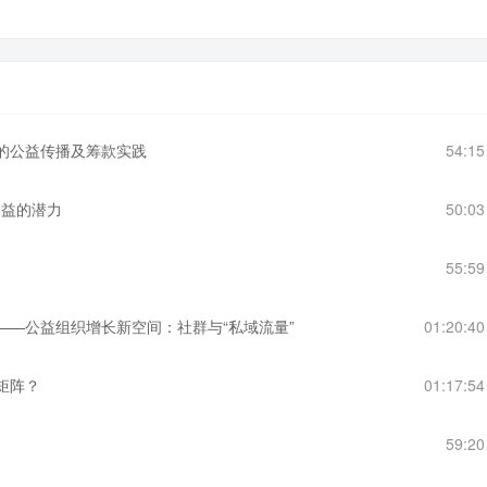
金的公益传播及筹款实践
54:1
公益的潜力
50:0
55:5
——公益组织增长新空间：社群与“私域流量”
01:20:4
矩阵？
01:17:5
59:2