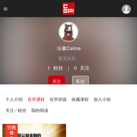
冷馨Celine
暂无头衔
1
粉丝
｜
0
关注
关注
私信
个人介绍
在学课程
在学班级
收藏课程
加入小组
关注 / 粉丝
我的阅读