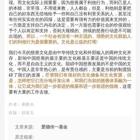
现。而文化实际上很重要，因为慈善属于利他行为，而利己是人
的本能，非常强，不用谁来教，人人都会，但是，利他则是要把
自己的好东西无偿地给予一些和自己没有利害关系的人，甚至没
有任何实实在在的回报，这是需要有强有力的价值观来支持的，
一方面是支持自己内在的决定，另一方面也需要社会的价值观给
予个人以肯定和支持，否则大规模的、持续的慈善行动是不可能
出现的。
所以，一个社会有没有一种主流的、强势的文化鼓励人
们的利他行为是很重要的。文化是公益的灯塔!
我们今天的慈善文化是由中华传统文化和外部输入的两种文化并
存，影响中国慈善的最主要的文化根基主要还是中国的传统文
化，而不是自由主义的文化。阻碍中国慈善发展的不是中国的文
化。中国人是非常热心的，是有责任感的，主要是当前的制度阻
碍了我们的发展，
尽管我们有很好的文化储备和文化资源，但
是，怎样把它们充分地开发出来，和我们当前的慈善体系融为一
体，让它成为我们进一步前进的根基和进一步前进的指南，
这需
要有大量的工作去做。
作者 / 康晓光
排版 / 胡葵玉
文章来源:
爱德传一基金
原文链接: