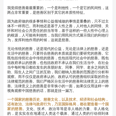
我觉得慈善最最重要的，一个是利他性，一个是它的民间性，这
两点非常重要，是慈善区别于其它的本质性特征。
因为政府做的很多事情和公益领域做的事情是重叠的，只不过主
体不一样而已。而利他还是基于人性之善，人对他人的同情、关
怀和对社会公共责任的担当等等，基于这样的一些人性中心理上
的根源，人可能有利他性，当我们用民间方式展示我们的利他行
为，发挥利他作用的时候，这就是慈善。
无论传统的慈善，还是现代的公益，无论是法律上的慈善，还是
生活中的慈善，只要符合慈善的本质就是我们要研究的慈善。它
既包括传统社会中传统的慈善，也包括现代社会中的慈善。既包
括政府承认的慈善，也包括政府不承认在我们生活当中、在社会
当中每时每日都在发生的亲朋好友、同事、同学、老乡之间的互
助、陌生人之间广泛的互助，我们都纳入慈善的范围进行分析和
观察。而不仅仅是政府承认的、政府认可的慈善组织采取的符合
法律规范的慈善。我们严格区分生活中的慈善和法律意义上的慈
善。法律意义上的慈善是非常狭小的一面，如果仅仅用这样一种
视角观察中国慈善的话，那就是挂一漏万。
一个国家的慈善历史、慈善文化，以及技术、经济和社会结构，
还有政治、法律与政府行为，乃至国际格局，都在塑造着一个国
家的慈善。
文化、技术、政治等等是非人格的力量、非人格化
的，是实实在在地通过人类这个载体、通过人类的行动得到体