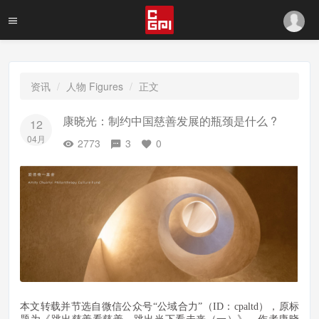
资讯
人物 Figures
正文
康晓光：制约中国慈善发展的瓶颈是什么 ?
12
04月
2773
3
0
本文转载并节选自微信公众号
“
公域合力
”
（
ID
：
cpaltd
），原标