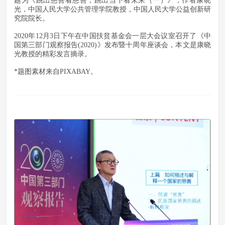
题为《跳出慈善看慈善，跳出当下看未来（一）》，作者康晓
光，中国人民大学公共管理学院教授，中国人民大学公益创新研
究院院长。
2020
年
12
月
3
日下午在中国扶贫基金会一层大会议室召开了《中
国第三部门观察报告
(2020)
》发布暨十周年座谈会，本文是康晓
光教授的精彩发言摘录。
*
题图素材来自
PIXABAY
。