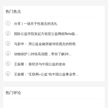
热门焦点
1
分享 | 一场关于性观念的洗礼
2
国际公益学院发起方祝贺公益网校Beta版...
3
马蔚华： 用公益金融突破传统观念的桎梏
4
动物保护 | 29张高清图，带你了解29...
5
王振耀： 善经济与中国公益的使命
6
王振耀：“互联网+公益”给中国公益事业带...
热门评论