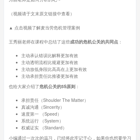
（视频请于文末原文链接中查看）
▲ 点击视频了解麦当劳危机管理案例
王秀丽老师在课程中总结了这些
成功的危机公关的共同点
：
主动承认错误比解释更加有效
主动透明流程比规避更加有效
主动放低身段比高高在上更加有效
主动承担责任比推诿更加有效
也给大家介绍了
危机公关的5S原则
：
承担责任（Shoulder The Matter）
真诚沟通（Sincerity）
速度第一 （Speed）
系统运行 （System）
权威证实 （Standard）
小编通过一次次的温习，已经将此牢记于心，如果你也想要学习