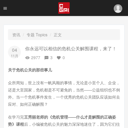
资讯
专题 Topics
正文
你永远可以相信的危机公关解围课程，来了！
04
11月
2977
3
0
关于危机公关的那些事儿
众所周知，世上没有一帆风顺的事情，无论是小至个人、企业，
还是大至国家，危机都是不可避免的，当然——公益组织也不例
外。当一个危机事件发生，一个优秀的危机公关团队应该如何去
应对、如何正确解围？
在学习完
王秀丽老师的《危机管理——什么才是解围的正确姿
势》课程
后，小编被危机公关的魅力深深地迷住了，因为它们往