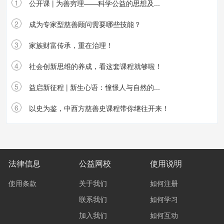
1
公开课 | 为善穷理——科学公益的思想及...
2
成为专家型慈善顾问需要哪些技能？
3
家族财富传承，重在治理！
4
社会创新思维的养成，看这套课程就够啦！
5
益启新征程 | 新生心语：憧憬人与自然的...
6
以史为鉴，中西方慈善史课程带你继往开来！
法律信息
公益网校
使用说明
使用条款
关于我们
如何注册
联系我们
如何学习
加入我们
如何互动