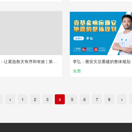
李健强：让紧急救灾有序和有效 | 第二课
免费
1
2
3
4
5
6
7
8