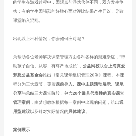
的学生在游戏过程中，因观点与游戏伙伴不同，双方发生争
执；有的学生因强烈的好胜心而对评比结果产生异议，导致
课堂陷入混乱。
出现以上种种情况，你会如何应对呢？
为帮助各位老师解决课堂管理方面各种各样的疑难杂症，“帮
助孩子自信、从容、有尊严地成长”，
公益网校
联合
上海真爱
梦想公益基金会
推出《常见课堂组织管理20例》课程。本课
程分为三大章节，覆盖
课前导入、课中主题活动展示、课尾
分享与总结
三大课堂阶段，包含
20个最具代表性的真实课堂
管理案例
，由梦想教练根据每一案例中出现的问题，给出
通
用型建议
以及针对实际情况的
具体建议
。
案例展示