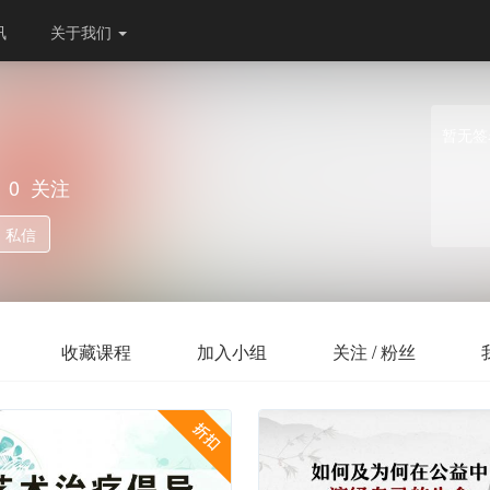
讯
关于我们
暂无签
0
关注
私信
收藏课程
加入小组
关注 / 粉丝