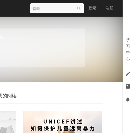
登录
注册
名
学
习
中
心
我的阅读