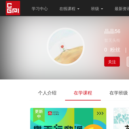
学习中心
在线课程
班级
最新资
晶晶56
暂无头衔
0
粉丝
｜
关注
个人介绍
在学课程
在学班级