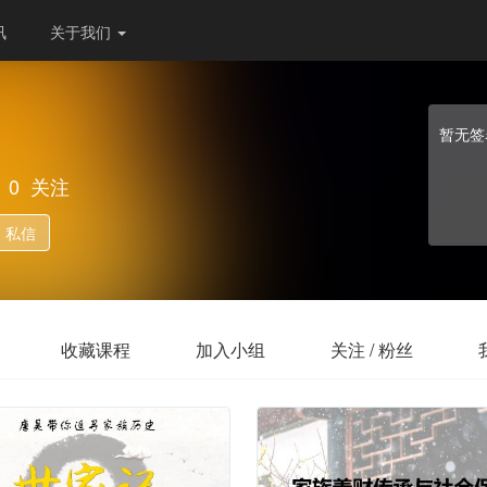
讯
关于我们
暂无签
0
关注
私信
收藏课程
加入小组
关注 / 粉丝