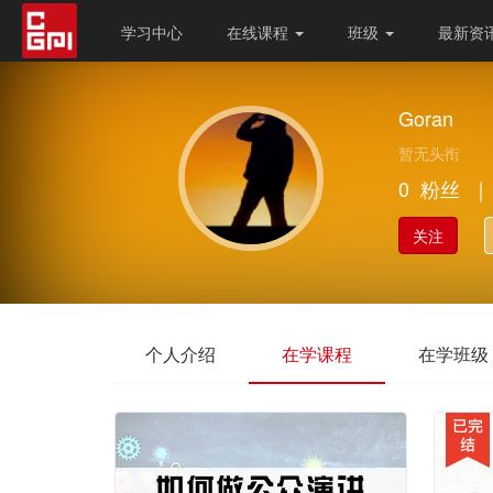
学习中心
在线课程
班级
最新资
Goran
暂无头衔
0
粉丝
｜
关注
个人介绍
在学课程
在学班级