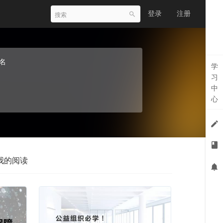
登录
注册
名
学
习
中
心
我的阅读