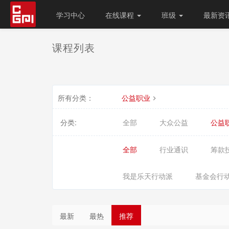
学习中心
在线课程
班级
最新资
课程列表
所有分类：
公益职业
分类:
全部
大众公益
公益
全部
行业通识
筹款
我是乐天行动派
基金会行
最新
最热
推荐