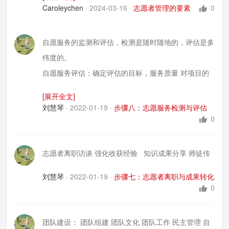
Caroleychen
·
2024-03-16
·
志愿者管理的要素
0
自愿服务的监测和评估，检测是随时随地的，评估是多
纬度的。
自愿服务评估：确定评估的目标，服务质量 对项目的
贡献 对机构的影响。
[展开全文]
整理分析反应志愿者绩效的信息
刘慧琴
·
2022-01-19
·
步骤八：志愿服务检测与评估
360反应机制和一对一的面谈。
0
形成自愿者书面评估记录
计算自愿者贡献的经济价值=服务时间价值+服务成本
志愿者离职访谈 强化收获经验 知识成果分享 师徒传
投入
刘慧琴
·
2022-01-19
·
步骤七：志愿者离职与成果转化
0
团队建设： 团队组建 团队文化 团队工作 民主管理 自