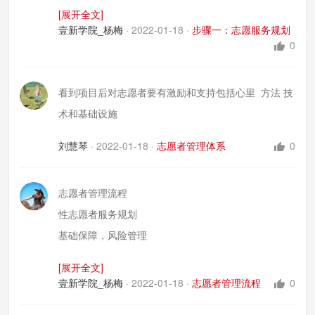
3你去向哪里？
[展开全文]
4你如何去？
壹新学院_杨梅
·
2022-01-18
·
步骤一：志愿服务规划
先要有目标规划，你才能有地方去，这就是一个志愿者
0
的hui gua
看到项目后对志愿者要有激励和支持包括心里 方法 技
术和基础设施
刘慧琴
·
2022-01-18
·
志愿者管理体系
0
志愿者管理流程
性志愿者服务规划
基础保障，风险管理
服务项目与岗位开发
[展开全文]
志愿者招募与选拔
壹新学院_杨梅
·
2022-01-18
·
志愿者管理流程
0
志愿者入职与培训