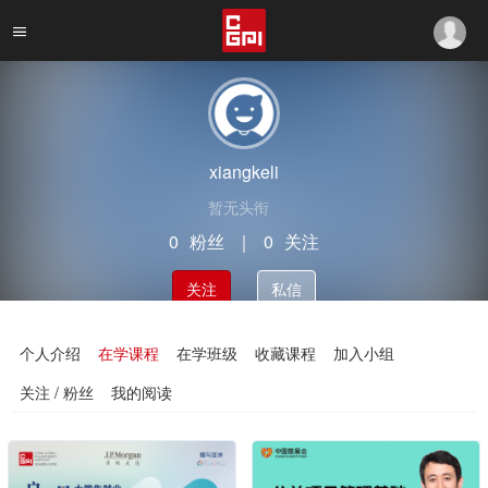
xiangkeli
暂无头衔
0
粉丝
｜
0
关注
关注
私信
个人介绍
在学课程
在学班级
收藏课程
加入小组
关注 / 粉丝
我的阅读