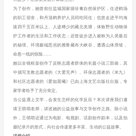
为了创作，她曾前往盐城国家级珍禽自然保护区，住进鹤场
的职工宿舍，和丹顶鹤养护人员同吃同住；也曾走进平均海
拔四千五百米以上、人迹稀少的藏北羌塘，体验野生动物保
护工作者的生活和工作状态；还曾徒步进入被称为人类最后
的秘境、环境极端恶劣的雅鲁藏布大峡谷，遭遇山体滑坡，
命悬一线的惊险……
她以全镜框架创作了反映志愿者群体的长篇小说三部曲，其
中描写支教志愿者的《大爱无声》、环保志愿者的《米九》
和社区志愿者的《爱如晨曦》已由上海文艺出版社出版，专
家学者给予了充分肯定。
当公益遇上文学，会发生怎样的化学反应？本次讲座我们邀
请王萌萌老师，讲述她的公益故事与文学创作之路。除小说
外，王萌萌还通过为电影、电视剧、话剧创作剧本，以及拍
摄纪录片的形式，向社会传递更多丰富、生动的公益故事。
讲师介绍