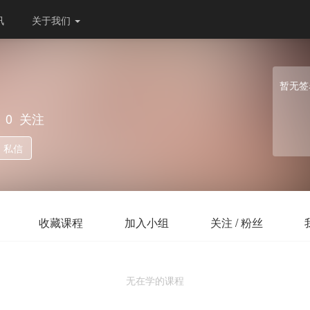
讯
关于我们
暂无签
0
关注
私信
收藏课程
加入小组
关注 / 粉丝
无在学的课程