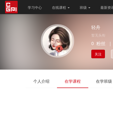
学习中心
在线课程
班级
最新资
轻舟
暂无头衔
0
粉丝
｜
关注
个人介绍
在学课程
在学班级