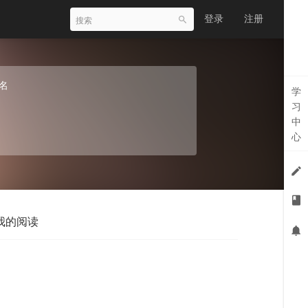
登录
注册
名
学
习
中
心
我的阅读