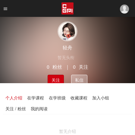
轻舟
暂无头衔
0
粉丝
｜
0
关注
关注
私信
个人介绍
在学课程
在学班级
收藏课程
加入小组
关注 / 粉丝
我的阅读
暂无介绍