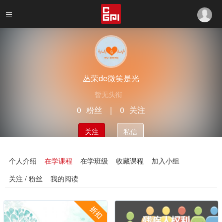
丛荣de微笑是光
暂无头衔
0
粉丝
｜
0
关注
关注
私信
个人介绍
在学课程
在学班级
收藏课程
加入小组
关注 / 粉丝
我的阅读