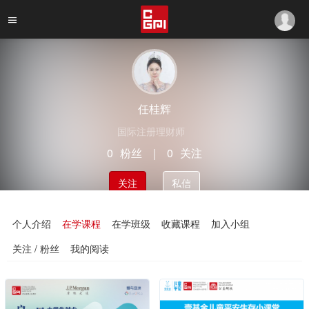
任桂辉
国际注册理财师
0
粉丝
｜
0
关注
关注
私信
个人介绍
在学课程
在学班级
收藏课程
加入小组
关注 / 粉丝
我的阅读