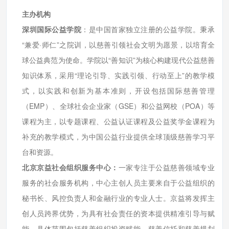
主办机构
深圳国际公益学院
：是中国首家独立注册的公益学院。秉承
“兼爱·师仁”之院训，以慈善引领社会文明为愿景，以培育全
球公益典范为使命。学院以“善知识”为核心构建现代公益慈善
知识体系，采用“理论引导、实践引领、行动至上”的教学模
式，以实践和创新为基本准则，开设包括国际慈善管理
（EMP）、全球社会企业家（GSE）和公益网校（POA）等
课程为主，以专题课程、公益认证课程及公益奖学金课程为
补充的教学模式，为中国公益行业提供全球顶级慈善学习平
台和资源。
北京京益社会组织服务中心：
一家专注于公益慈善领域专业
服务的社会服务机构，中心主创人员主要来自于公益组织的
秘书长、风控负责人和金融行业的专业人士。京益将发挥主
创人员跨界优势，为具有社会责任的资本提供精准引导与赋
能。具体范围包括慈善组织投资赋能、慈善信托和慈善规划