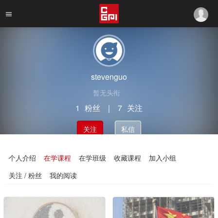
stevenguo
暂无头衔
1
粉丝
｜
7
关注
关注
私信
个人介绍
在学课程
在学班级
收藏课程
加入小组
关注 / 粉丝
我的阅读