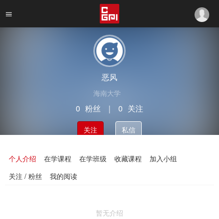
恶风
海南大学
0
粉丝
｜
0
关注
关注
私信
个人介绍
在学课程
在学班级
收藏课程
加入小组
关注 / 粉丝
我的阅读
暂无介绍