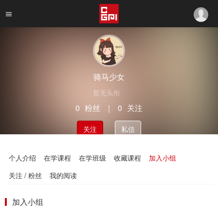
骑马少女
暂无头衔
0
粉丝
｜
0
关注
关注
私信
个人介绍
在学课程
在学班级
收藏课程
加入小组
关注 / 粉丝
我的阅读
加入小组