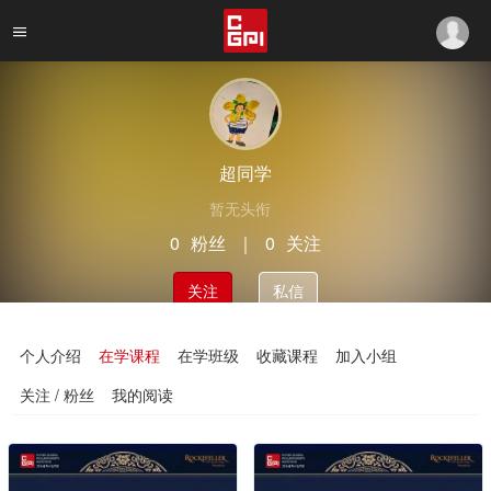
超同学
暂无头衔
0
粉丝
｜
0
关注
关注
私信
个人介绍
在学课程
在学班级
收藏课程
加入小组
关注 / 粉丝
我的阅读