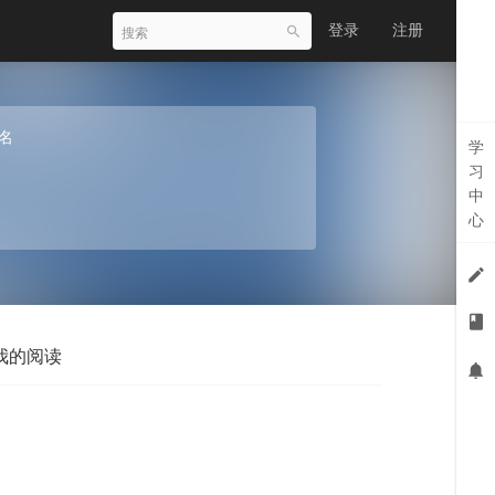
登录
注册
名
学
习
中
心
我的阅读