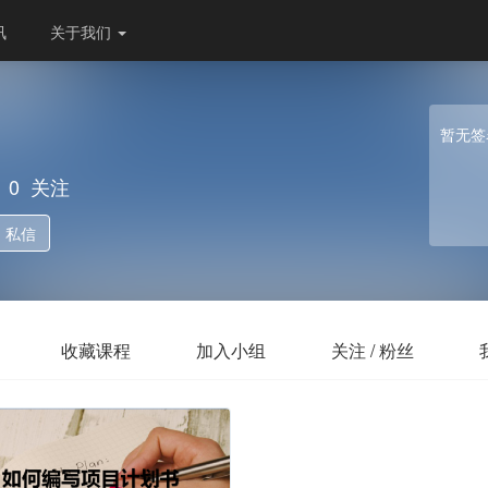
讯
关于我们
暂无签
0
关注
私信
收藏课程
加入小组
关注 / 粉丝