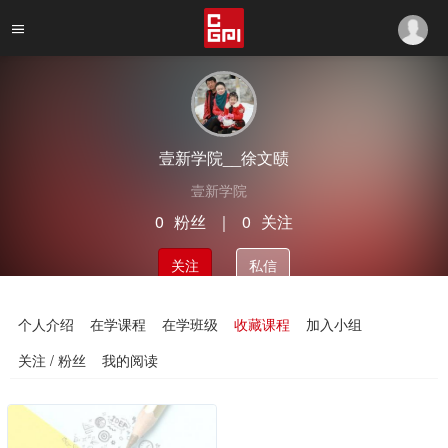
壹新学院__徐文赜
壹新学院
0
粉丝
｜
0
关注
关注
私信
个人介绍
在学课程
在学班级
收藏课程
加入小组
关注 / 粉丝
我的阅读