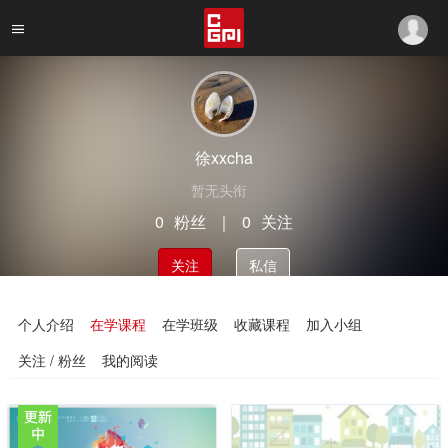
徐xxcha
暂无头衔
0
粉丝
｜
0
关注
关注
私信
个人介绍
在学课程
在学班级
收藏课程
加入小组
关注 / 粉丝
我的阅读