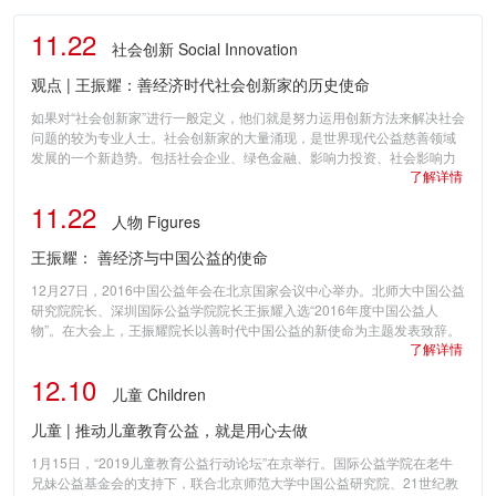
11.22
社会创新 Social Innovation
观点 | 王振耀：善经济时代社会创新家的历史使命
如果对“社会创新家”进行一般定义，他们就是努力运用创新方法来解决社会
问题的较为专业人士。社会创新家的大量涌现，是世界现代公益慈善领域
发展的一个新趋势。包括社会企业、绿色金融、影响力投资、社会影响力
了解详情
债券在内的多项创新，都是由社会创新家从多个方面推动而产生的。为什
么会出现社会创新家？研究发现，当全球人均GDP达到一万美元以后，人
11.22
类社会的经济生产力已经大大提升，总体生产水平超出了人们的基本生活
人物 Figures
需求，经济...
王振耀： 善经济与中国公益的使命
12月27日，2016中国公益年会在北京国家会议中心举办。北师大中国公益
研究院院长、深圳国际公益学院院长王振耀入选“2016年度中国公益人
物”。在大会上，王振耀院长以善时代中国公益的新使命为主题发表致辞。
了解详情
他认为，中国社会已经步入生产力高度发达、金融业充分发展的善经济时
代，中国需要在公益慈善事业与社会发展的结合方面拓展巨大的社会创
12.10
新，构建以《慈善法》推进慈善事业发展的新格局。以下为王振耀院长致
儿童 Children
辞的精...
儿童 | 推动儿童教育公益，就是用心去做
1月15日，“2019儿童教育公益行动论坛”在京举行。国际公益学院在老牛
兄妹公益基金会的支持下，联合北京师范大学中国公益研究院、21世纪教