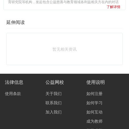
育研究院等机构，发起包含公益慈善与教育领域各利益相关方在内的对话
了解详情
活动，旨在通过聚焦中国儿童教育领域的公平与创新，结合国内外优秀案
例，分享和学习国内外教育公益组织的成功经验，形成政策和理念倡导、
促成资源对接和项目合作，倡导有效资助，引领推动儿童教育公平和创
延伸阅读
新。首届...
暂无相关资讯
法律信息
公益网校
使用说明
使用条款
关于我们
如何注册
联系我们
如何学习
加入我们
如何互动
成为教师