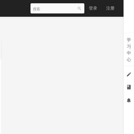
登录
注册
学
习
中
心