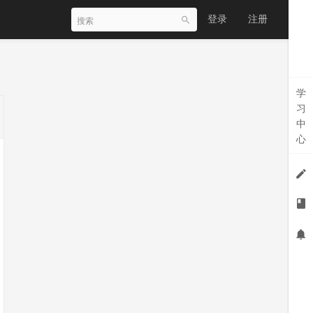
登录
注册
学
习
中
心