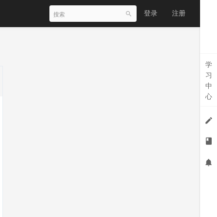
登录
注册
学
习
中
心