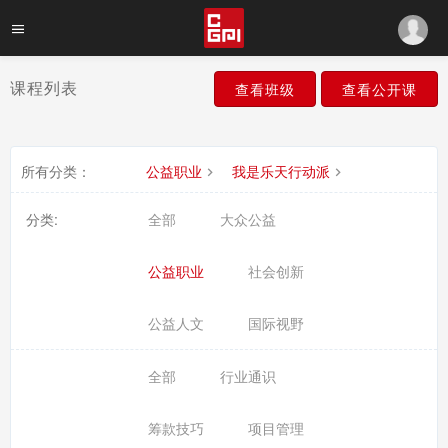
课程列表
查看班级
查看公开课
所有分类：
公益职业
我是乐天行动派
分类:
全部
大众公益
公益职业
社会创新
公益人文
国际视野
全部
行业通识
筹款技巧
项目管理