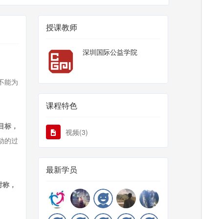
授课教师
深圳国际公益学院
不能为
课程特色
目标，
视频(3)
动的过
最新学员
对称，