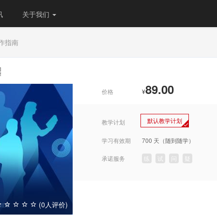
讯
关于我们
作指南
89.00
价格
¥
默认教学计划
教学计划
学习有效期
700 天（随到随学）
承诺服务
练
试
问
疑
(0人评价)