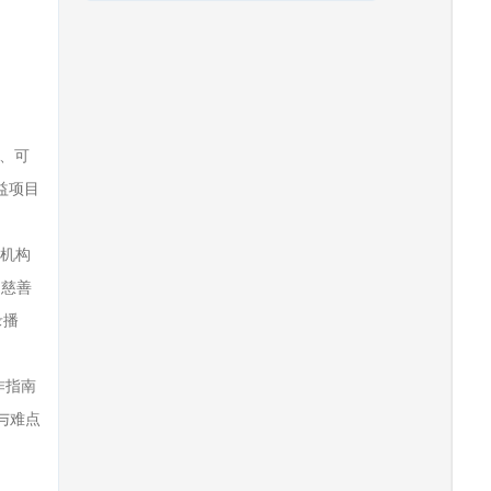
、可
益项目
益机构
国慈善
录播
作指南
与难点