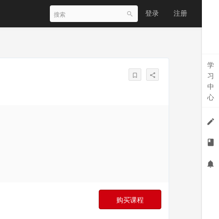
登录
注册
学
习
中
心
购买课程