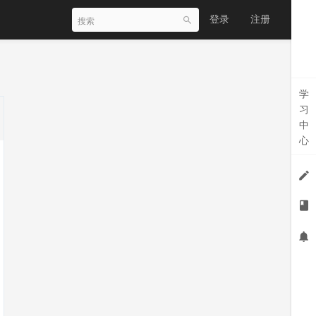
登录
注册
学
习
中
心