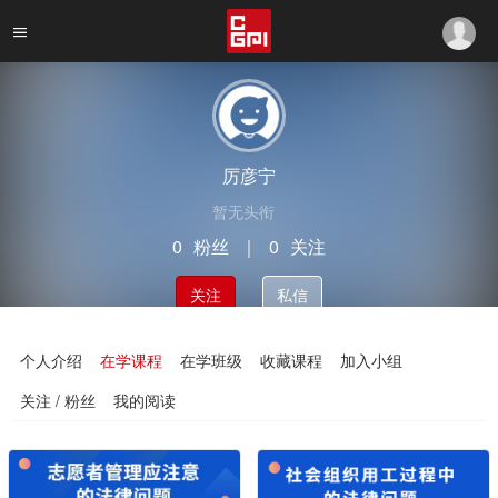
厉彦宁
暂无头衔
0
粉丝
｜
0
关注
关注
私信
个人介绍
在学课程
在学班级
收藏课程
加入小组
关注 / 粉丝
我的阅读